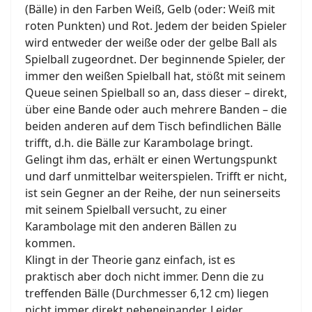
(Bälle) in den Farben Weiß, Gelb (oder: Weiß mit
roten Punkten) und Rot. Jedem der beiden Spieler
wird entweder der weiße oder der gelbe Ball als
Spielball zugeordnet. Der beginnende Spieler, der
immer den weißen Spielball hat, stößt mit seinem
Queue seinen Spielball so an, dass dieser – direkt,
über eine Bande oder auch mehrere Banden – die
beiden anderen auf dem Tisch befindlichen Bälle
trifft, d.h. die Bälle zur Karambolage bringt.
Gelingt ihm das, erhält er einen Wertungspunkt
und darf unmittelbar weiterspielen. Trifft er nicht,
ist sein Gegner an der Reihe, der nun seinerseits
mit seinem Spielball versucht, zu einer
Karambolage mit den anderen Bällen zu
kommen.
Klingt in der Theorie ganz einfach, ist es
praktisch aber doch nicht immer. Denn die zu
treffenden Bälle (Durchmesser 6,12 cm) liegen
nicht immer direkt nebeneinander. Leider