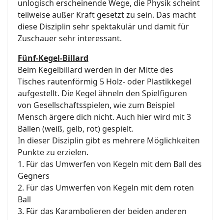
unlogisch erscheinende Wege, die Physik scheint
teilweise außer Kraft gesetzt zu sein. Das macht
diese Disziplin sehr spektakulär und damit für
Zuschauer sehr interessant.
Fünf-Kegel-Billard
Beim Kegelbillard werden in der Mitte des
Tisches rautenförmig 5 Holz- oder Plastikkegel
aufgestellt. Die Kegel ähneln den Spielfiguren
von Gesellschaftsspielen, wie zum Beispiel
Mensch ärgere dich nicht. Auch hier wird mit 3
Bällen (weiß, gelb, rot) gespielt.
In dieser Disziplin gibt es mehrere Möglichkeiten
Punkte zu erzielen.
1. Für das Umwerfen von Kegeln mit dem Ball des
Gegners
2. Für das Umwerfen von Kegeln mit dem roten
Ball
3. Für das Karambolieren der beiden anderen