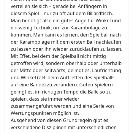
verteilen sie sich – gerade bei Anfängern in
diesem Spiel – nur zu oft auf dem Billardtisch.
Man benötigt also ein gutes Auge für Winkel und
ein wenig Technik, um zur Karambolage zu
kommen. Man kann es lernen, den Spielball nach
der Karambolage mit dem ersten Ball nachlaufen
zu lassen oder ihn wieder zurücklaufen zu lassen.
Mit Effet, bei dem der Spielball nicht mittig
getroffen wird, sondern oberhalb oder unterhalb
der Mitte oder seitwärts, gelingt es, Laufrichtung
und Winkel (z.B. beim Auftreffen des Spielballs
auf eine Bande) zu verändern. Guten Spielern
gelingt es, im richtigen Tempo die Bälle so zu
spielen, dass sie immer wieder
zusammengeführt werden und eine Serie von
Wertungspunkten möglich ist.
Ausgehend von diesen Grundregeln gibt es
verschiedene Disziplinen mit unterschiedlichen