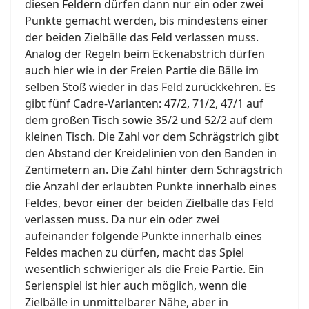
diesen Feldern dürfen dann nur ein oder zwei
Punkte gemacht werden, bis mindestens einer
der beiden Zielbälle das Feld verlassen muss.
Analog der Regeln beim Eckenabstrich dürfen
auch hier wie in der Freien Partie die Bälle im
selben Stoß wieder in das Feld zurückkehren. Es
gibt fünf Cadre-Varianten: 47/2, 71/2, 47/1 auf
dem großen Tisch sowie 35/2 und 52/2 auf dem
kleinen Tisch. Die Zahl vor dem Schrägstrich gibt
den Abstand der Kreidelinien von den Banden in
Zentimetern an. Die Zahl hinter dem Schrägstrich
die Anzahl der erlaubten Punkte innerhalb eines
Feldes, bevor einer der beiden Zielbälle das Feld
verlassen muss. Da nur ein oder zwei
aufeinander folgende Punkte innerhalb eines
Feldes machen zu dürfen, macht das Spiel
wesentlich schwieriger als die Freie Partie. Ein
Serienspiel ist hier auch möglich, wenn die
Zielbälle in unmittelbarer Nähe, aber in