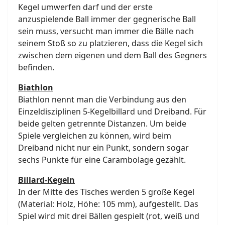
Kegel umwerfen darf und der erste
anzuspielende Ball immer der gegnerische Ball
sein muss, versucht man immer die Bälle nach
seinem Stoß so zu platzieren, dass die Kegel sich
zwischen dem eigenen und dem Ball des Gegners
befinden.
Biathlon
Biathlon nennt man die Verbindung aus den
Einzeldisziplinen 5-Kegelbillard und Dreiband. Für
beide gelten getrennte Distanzen. Um beide
Spiele vergleichen zu können, wird beim
Dreiband nicht nur ein Punkt, sondern sogar
sechs Punkte für eine Carambolage gezählt.
Billard-Kegeln
In der Mitte des Tisches werden 5 große Kegel
(Material: Holz, Höhe: 105 mm), aufgestellt. Das
Spiel wird mit drei Bällen gespielt (rot, weiß und