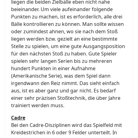
liegen die beiden Zielbälle eben nicht nahe
beieinander. Um viele aufeinander folgende
Punkten zu machen, ist es erforderlich, alle drei
Bälle kontrollieren zu können. Man sollte wissen
oder zumindest ahnen, wo sie nach dem Stoß
liegen werden bzw. gezielt an eine bestimmte
Stelle zu spielen, um eine gute Ausgangsposition
für den nächsten Stoß zu haben. Gute Spieler
spielen sehr langen Serien bis zu mehreren
hundert Punkten in einer Aufnahme
(Amerikanische Serie), was dem Spiel dann
irgendwann den Reiz nimmt. Das sieht einfach
aus, ist es aber ganz und gar nicht. Es bedarf
einer sehr präzisen Stoßtechnik, die über Jahre
trainiert werden muss.
Cadre
Bei den Cadre-Disziplinen wird das Spielfeld mit
Kreidestrichen in 6 oder 9 Felder unterteilt. In