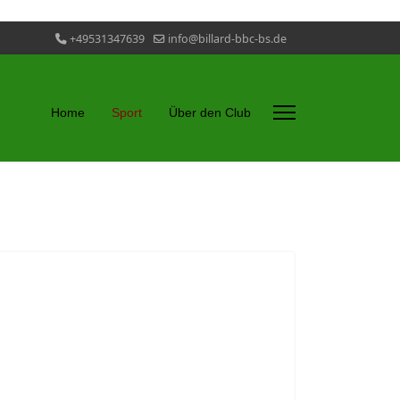
+49531347639
info@billard-bbc-bs.de
Home
Sport
Über den Club