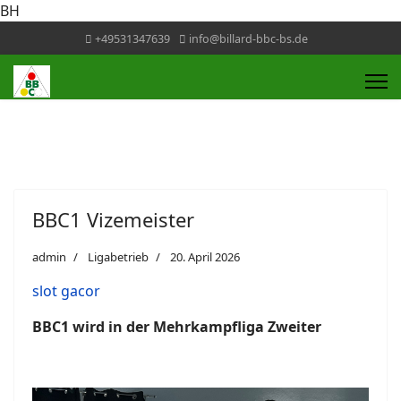
BH
+49531347639
info@billard-bbc-bs.de
BBC1 Vizemeister
admin
Ligabetrieb
20. April 2026
slot gacor
BBC1 wird in der Mehrkampfliga Zweiter