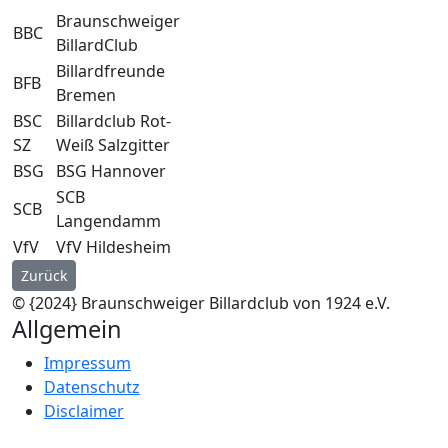
Braunschweiger
BBC
BillardClub
Billardfreunde
BFB
Bremen
BSC
Billardclub Rot-
SZ
Weiß Salzgitter
BSG
BSG Hannover
SCB
SCB
Langendamm
VfV
VfV Hildesheim
Vorheriger Beitrag: BBC1 Vizemeister
Zurück
© {2024} Braunschweiger Billardclub von 1924 e.V.
Allgemein
Impressum
Datenschutz
Disclaimer