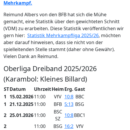
Mehrkampf.
Reimund Albers von den BFB hat sich die Mühe
gemacht, eine Statistik über den gewichteten Schnitt
(VDM) zu erarbeiten. Diese Statistik veröffentlichen wir
gern hier:
Statistik Mehrkampfliga 2025/26
, möchten
aber darauf hinweisen, dass sie nicht von der
spielleitenden Stelle stammt (daher ohne Gewähr).
Vielen Dank an Reimund.
Oberliga Dreiband 2025/2026
(Karambol: Kleines Billard)
ST
Datum
Uhrzeit
Heim
Erg.
Gast
1
15.02.2026
11:00
VfV
10:8
BBC
1
21.12.2025
11:00
BFB
5:13
BSG
BSC
2
25.01.2026
11:00
10:8
BBC1
SZ
2
11:00
BSG
16:2
VfV