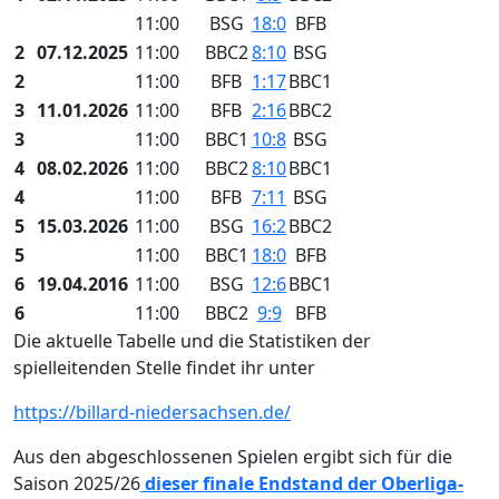
11:00
BSG
18:0
BFB
2
07.12.2025
11:00
BBC2
8:10
BSG
2
11:00
BFB
1:17
BBC1
3
11.01.2026
11:00
BFB
2:16
BBC2
3
11:00
BBC1
10:8
BSG
4
08.02.2026
11:00
BBC2
8:10
BBC1
4
11:00
BFB
7:11
BSG
5
15.03.2026
11:00
BSG
16:2
BBC2
5
11:00
BBC1
18:0
BFB
6
19.04.2016
11:00
BSG
12:6
BBC1
6
11:00
BBC2
9:9
BFB
Die aktuelle Tabelle und die Statistiken der
spielleitenden Stelle findet ihr unter
https://billard-niedersachsen.de/
Aus den abgeschlossenen Spielen ergibt sich für die
Saison 2025/26
dieser finale Endstand der Oberliga-