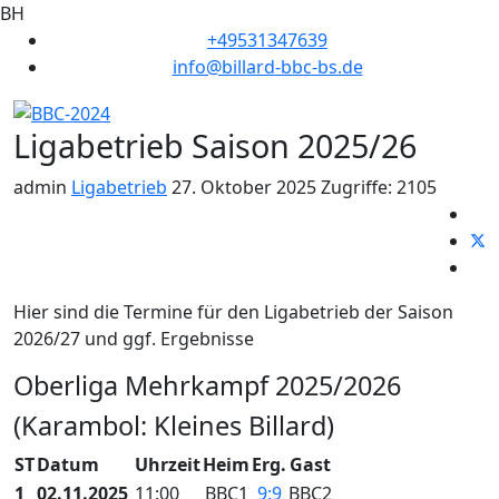
BH
+49531347639
info@billard-bbc-bs.de
Ligabetrieb Saison 2025/26
admin
Ligabetrieb
27. Oktober 2025
Zugriffe: 2105
Hier sind die Termine für den Ligabetrieb der Saison
2026/27 und ggf. Ergebnisse
Oberliga Mehrkampf 2025/2026
(Karambol: Kleines Billard)
ST
Datum
Uhrzeit
Heim
Erg.
Gast
1
02.11.2025
11:00
BBC1
9:9
BBC2