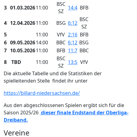
BSC
3
01.03.2026
11:00
14:4
BFB
SZ
BSC
4
12.04.2026
11:00
BSG
6:12
SZ
5
11:00
VfV
2:16
BFB
6
09.05.2026
14:00
BBC
6:12
BSG
7
10.05.2026
11:00
BFB
11:7
BBC
BSC
8
TBD
11:00
13:5
VfV
SZ
Die aktuelle Tabelle und die Statistiken der
spielleitenden Stelle findet ihr unter
https://billard-niedersachsen.de/
Aus den abgeschlossenen Spielen ergibt sich für die
Saison 2025/26
dieser finale Endstand der Oberliga-
Dreiband.
Vereine